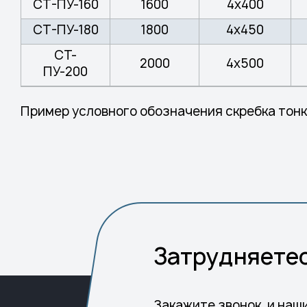
СТ-ПУ-160
1600
4х400
СТ-ПУ-180
1800
4х450
СТ-
2000
4х500
ПУ-200
Пример условного обозначения скребка тонко
Затрудняетес
Закажите звонок, и наш