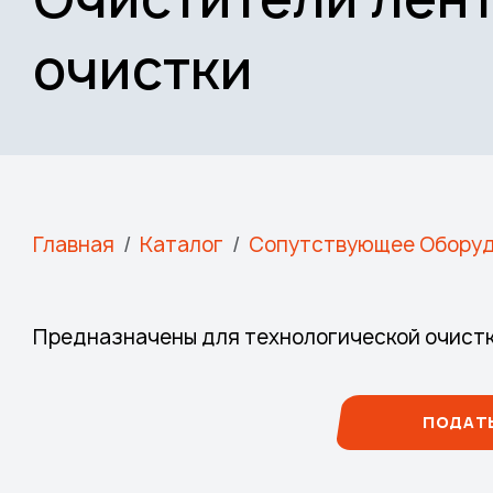
очистки
Строка навигации
Главная
Каталог
Сопутствующее Обору
Предназначены для технологической очистк
ПОДАТЬ