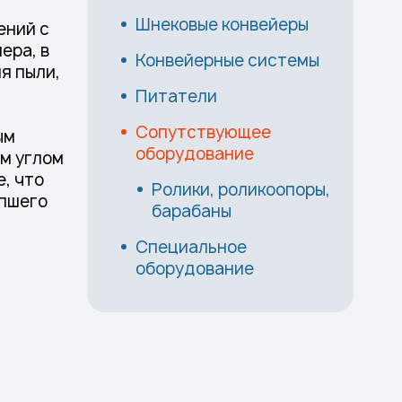
Шнековые конвейеры
ений с
ера, в
Конвейерные системы
я пыли,
Питатели
Сопутствующее
ым
оборудование
ым углом
, что
Ролики, роликоопоры,
ипшего
барабаны
Специальное
оборудование